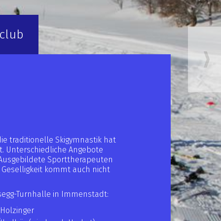
iclub
ie traditionelle Skigymnastik hat
t. Unterschiedliche Angebote
. Ausgebildete Sporttherapeuten
e Geselligkeit kommt auch nicht
segg-Turnhalle in Immenstadt:
Holzinger