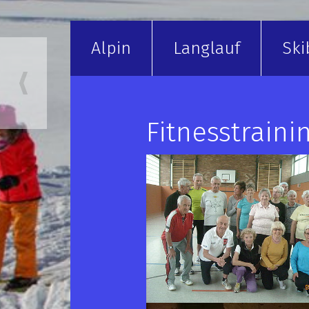
Alpin
Langlauf
Ski
Fitnesstraini