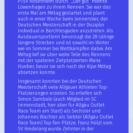
PTSV Rosenheim durch. „Lief gut“ meinte
Löwenhagen zu ihrem Rennen. Sie war das
erste Mal am Mittag gestartet und plant
auch in einer Woche beim Jennerstier, der
Deutschen Meisterschaft in der Disziplin
Individual in Berchtesgaden anzutreten. Als
Ausdauersportlerin bevorzugt die 28-Jährige
längere Strecken und ist sowohl im Winter
wie im Sommer bei Wettkämpfen dabei. Am
Mittag lief sie über weite Teile des Rennens
mit der späteren Zeitplatzierten Maria
Hueber, bevor sie sich nach der Alpe Mittag
absetzen konnte.
Insgesamt konnten bei der Deutschen
Meisterschaft viele Allgäuer Athleten Top-
Platzierungen erzielen. So erliefen sich
Simon Sambale (auch Mitglied im SC
Immenstadt, hier aber für Allgäu Outlet
Race Team am Start) als Sechster und
Johannes Wachter als Siebter (Allgäu Outlet
Race Team) Top-Ten-Plätze. Franz Hölzl vom
SV Hindelang wurde Zehnter in der