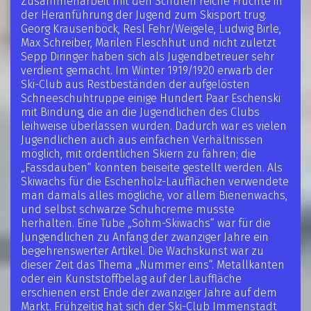
Zusammenarbeit mit den Schulen reiche Früchte in
der Heranführung der Jugend zum Skisport trug.
Georg Krausenböck, Resl Fehr/Weigele, Ludwig Birle,
Max Schreiber, Marilen Fleschhut und nicht zuletzt
Sepp Diringer haben sich als Jugendbetreuer sehr
verdient gemacht. Im Winter 1919/1920 erwarb der
Ski-Club aus Restbeständen der aufgelösten
Schneeschuhtruppe einige Hundert Paar Eschenski
mit Bindung, die an die Jugendlichen des Clubs
leihweise überlassen wurden. Dadurch war es vielen
Jugendlichen auch aus einfachen Verhältnissen
möglich, mit ordentlichen Skiern zu fahren; die
„Fassdauben“ konnten beiseite gestellt werden. Als
Skiwachs für die Eschenholz-Laufflächen verwendete
man damals alles mögliche, vor allem Bienenwachs,
und selbst schwarze Schuhcreme musste
herhalten. Eine Tube „Sohm-Skiwachs“ war für die
Jungendlichen zu Anfang der zwanziger Jahre ein
begehrenswerter Artikel. Die Wachskunst war zu
dieser Zeit das Thema „Nummer eins“. Metallkanten
oder ein Kunststoffbelag auf der Lauffläche
erschienen erst Ende der zwanziger Jahre auf dem
Markt. Frühzeitig hat sich der Ski-Club Immenstadt