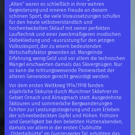
„Alten“ waren es schließlich in ihrer wahren
Begeisterung und inneren Freude an diesem
schönen Sport, die viele Voraussetzungen schufen
für den heute selbstverständlich und
hochentwickelten Skilauf mit seiner perfekten
Lauftechnik und einer zweckmäßigeren modischen
Skibekleidung und –ausrüstung für den jetzigen
Volksskisport, der zu einem bedeutenden
Wirtschaftsfaktor geworden ist. Mangelnde
Erfahrung, wenig Geld und vor allem die technischen
Mängel erschwerten damals das Skivergnügen. Nur
so kann die richtungsweisende Pionierarbeit der
älteren Generation gerecht gewürdigt werden.
Vor dem ersten Weltkrieg 1914/1918 fanden
alljährliche Skikurse durch Münchner Skilehrer im
Gebiet Ornach und Almagmach statt. Ausgedehnte
Skitouren und sommerliche Bergwanderungen
führten zur Leistungssteigerung und zum Erleben
der schneebedeckten Gipfel und Höhen. Frohsinn
und Geselligkeit bei den beliebten Hüttenabenden,
damals vor allem in der ersten Clubhütte
„Ostertalhütte“ im Gunzesrieder Tal, erhöhten das