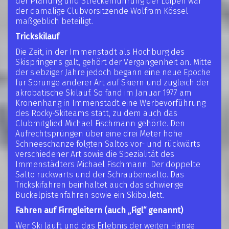
der Planung und Streckenführung der Loipen war
der damalige Clubvorsitzende Wolfram Kössel
maßgeblich beteiligt.
Trickskilauf
Die Zeit, in der Immenstadt als Hochburg des
Skispringens galt, gehört der Vergangenheit an. Mitte
der siebziger Jahre jedoch begann eine neue Epoche
für Sprünge anderer Art auf Skiern und zugleich der
akrobatische Skilauf. So fand im Januar 1977 am
Kronenhang in Immenstadt eine Werbevorführung
des Rocky-Skiteams statt, zu dem auch das
Clubmitglied Michael Fischmann gehörte. Den
Aufrechtsprüngen über eine drei Meter hohe
Schneeschanze folgten Saltos vor- und rückwärts
verschiedener Art sowie die Spezialität des
Immenstädters Michael Fischmann: Der doppelte
Salto rückwärts und der Schraubensalto. Das
Trickskifahren beinhaltet auch das schwierige
Buckelpistenfahren sowie ein Skiballett.
Fahren auf Firngleitern (auch „Figl“ genannt)
Wer Ski läuft und das Erlebnis der weiten Hänge