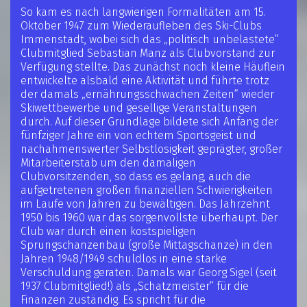
So kam es nach langwierigen Formalitäten am 15.
Oktober 1947 zum Wiederaufleben des Ski-Clubs
Immenstadt, wobei sich das „politisch unbelastete“
Clubmitglied Sebastian Manz als Clubvorstand zur
Verfügung stellte. Das zunächst noch kleine Häuflein
entwickelte alsbald eine Aktivität und führte trotz
der damals „ernährungsschwachen Zeiten“ wieder
Skiwettbewerbe und gesellige Veranstaltungen
durch. Auf dieser Grundlage bildete sich Anfang der
fünfziger Jahre ein von echtem Sportsgeist und
nachahmenswerter Selbstlosigkeit geprägter, großer
Mitarbeiterstab um den damaligen
Clubvorsitzenden, so dass es gelang, auch die
aufgetretenen großen finanziellen Schwierigkeiten
im Laufe von Jahren zu bewältigen. Das Jahrzehnt
1950 bis 1960 war das sorgenvollste überhaupt. Der
Club war durch einen kostspieligen
Sprungschanzenbau (große Mittagschanze) in den
Jahren 1948/1949 schuldlos in eine starke
Verschuldung geraten. Damals war Georg Sigel (seit
1937 Clubmitglied!) als „Schatzmeister“ für die
Finanzen zuständig. Es spricht für die