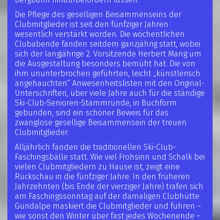
Die Pflege des geselligen Beisammenseins der
Clubmitglieder ist seit den fünfziger Jahren
wesentlich verstärkt worden. Die wöchentlichen
Clubabende fanden seitdem ganzjährig statt, wobei
sich der langjährige 2. Vorsitzende Herbert Mang um
die Ausgestaltung besonders bemüht hat. Die von
ihm ununterbrochen geführten, leicht „künstlerisch
angehauchten“ Anwesenheitslisten mit den Original-
Unterschriften, über viele Jahre auch für die ständige
Ski-Club-Senioren-Stammrunde, in Buchform
gebunden, sind ein schöner Beweis für das
zwanglose gesellige Beisammensein der treuen
Clubmitglieder.
Alljährlich fanden die traditionellen Ski-Club-
Faschingsbälle statt. Wie viel Frohsinn und Schalk bei
vielen Clubmitgliedern zu Hause ist, zeigt eine
Rückschau in die fünfziger Jahre. In den früheren
Jahrzehnten (bis Ende der vierziger Jahre) trafen sich
am Faschingssonntag auf der damaligen Clubhütte
Gundalpe maskiert die Clubmitglieder und fuhren –
wie sonst den Winter über fast jedes Wochenende –