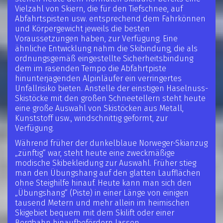
Vielzahl von Skiern, die für den Tiefschnee, auf
Abfahrtspisten usw. entsprechend dem Fahrkönnen
und Körpergewicht jeweils die besten
Voraussetzungen haben, zur Verfügung. Eine
ähnliche Entwicklung nahm die Skibindung, die als
ordnungsgemäß eingestellte Sicherheitsbindung
dem im rasenden Tempo die Abfahrtpiste
hinunterjagenden Alpinläufer ein verringertes
Unfallrisiko bieten. Anstelle der einstigen Haselnuss-
Skistöcke mit den großen Schneetellern steht heute
eine große Auswahl von Skistöcken aus Metall,
Kunststoff usw., windschnittig geformt, zur
Verfügung.
Während früher der dunkelblaue Norweger-Skianzug
„zünftig“ war, steht heute eine zweckmäßige
modische Skibekleidung zur Auswahl. Früher stieg
man den Übungshang auf den glatten Laufflächen
ohne Steighilfe hinauf. Heute kann man sich den
„Übungshang“ (Piste) in einer Länge von einigen
tausend Metern und mehr allein im heimischen
Skigebiet bequem mit dem Skilift oder einer
Bergbahn hinaufbefördern lassen.