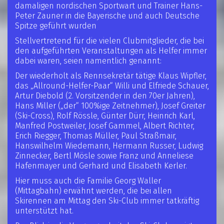
damaligen nordischen Sportwart und Trainer Hans-
Peter Zauner in die Bayerische und auch Deutsche
Spitze geführt wurden
Stellvertretend für die vielen Clubmitglieder, die bei
den aufgeführten Veranstaltungen als Helfer immer
dabei waren, seien namentlich genannt:
Der wiederholt als Rennsekretär tätige Klaus Wipfler,
das „Allround-Helfer-Paar“ Willi und Elfriede Schauer,
Artur Diebold (2. Vorsitzender in den 70er Jahren),
Hans Miller („der“ 100%ige Zeitnehmer), Josef Greiter
(Ski-Cross), Rolf Rössle, Günter Dürr, Heinrich Karl,
Manfred Postweiler, Josef Gammel, Albert Richter,
Erich Riegger, Thomas Müller, Paul Straßmair,
Hanswilhelm Wiedemann, Hermann Russer, Ludwig
Zinnecker, Bertl Mösle sowie Franz und Anneliese
Hafenmayer und Gerhard und Elisabeth Kerler.
Hier muss auch die Familie Georg Waller
(Mittagbahn) erwähnt werden, die bei allen
Skirennen am Mittag den Ski-Club immer tatkräftig
unterstützt hat.