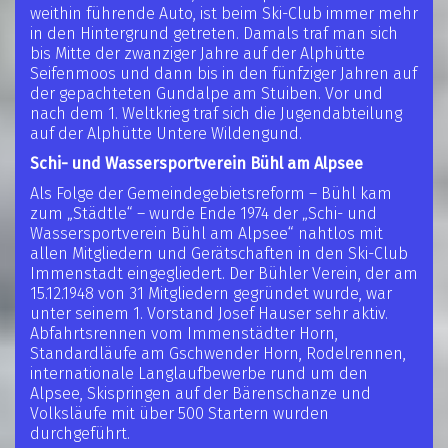
weithin führende Auto, ist beim Ski-Club immer mehr
in den Hintergrund getreten. Damals traf man sich
bis Mitte der zwanziger Jahre auf der Alphütte
Seifenmoos und dann bis in den fünfziger Jahren auf
der gepachteten Gundalpe am Stuiben. Vor und
nach dem 1. Weltkrieg traf sich die Jugendabteilung
auf der Alphütte Untere Wildengund.
Schi- und Wassersportverein Bühl am Alpsee
Als Folge der Gemeindegebietsreform – Bühl kam
zum „Städtle“ – wurde Ende 1974 der „Schi- und
Wassersportverein Bühl am Alpsee“ nahtlos mit
allen Mitgliedern und Gerätschaften in den Ski-Club
Immenstadt eingegliedert. Der Bühler Verein, der am
15.12.1948 von 31 Mitgliedern gegründet wurde, war
unter seinem 1. Vorstand Josef Hauser sehr aktiv.
Abfahrtsrennen vom Immenstädter Horn,
Standardläufe am Gschwender Horn, Rodelrennen,
internationale Langlaufbewerbe rund um den
Alpsee, Skispringen auf der Bärenschanze und
Volksläufe mit über 500 Startern wurden
durchgeführt.