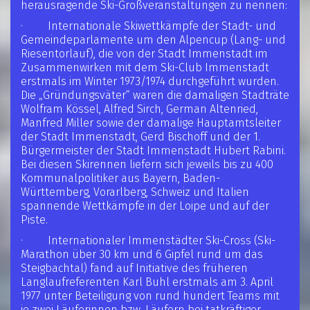
herausragende Ski-Großveranstaltungen zu nennen:
· Internationale Skiwettkämpfe der Stadt- und
Gemeindeparlamente um den Alpencup (Lang- und
Riesentorlauf), die von der Stadt Immenstadt im
Zusammenwirken mit dem Ski-Club Immenstadt
erstmals im Winter 1973/1974 durchgeführt wurden.
Die „Gründungsväter“ waren die damaligen Stadträte
Wolfram Kössel, Alfred Sirch, German Altenried,
Manfred Miller sowie der damalige Hauptamtsleiter
der Stadt Immenstadt, Gerd Bischoff und der 1.
Bürgermeister der Stadt Immenstadt Hubert Rabini.
Bei diesen Skirennen liefern sich jeweils bis zu 400
Kommunalpolitiker aus Bayern, Baden-
Württemberg, Vorarlberg, Schweiz und Italien
spannende Wettkämpfe in der Loipe und auf der
Piste.
· Internationaler Immenstädter Ski-Cross (Ski-
Marathon über 30 km und 6 Gipfel rund um das
Steigbachtal) fand auf Initiative des früheren
Langlaufreferenten Karl Buhl erstmals am 3. April
1977 unter Beteiligung von rund hundert Teams mit
je zwei Läuferinnen bzw. Läufern bei tatkräftiger