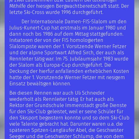
Mithilfe der hiesigen Bergwachtbereitschaft statt. Der
letzte Ski-Cross wurde 1996 durchgeführt.
· Der Internationale Damen-FIS-Slalom um den
Julius-Kunert-Cup hat erstmals im Januar 1980 und
dann noch bis 1986 auf dem Mittag stattgefunden.
Initiatoren der von der FIS homologierten
Slalompiste waren der 1. Vorsitzende Werner Fetzer
und der alpine Sportwart Alfred Sirch, der auch als
Rennleiter tätig war. Im 75. Jubiläumsjahr 1983 wurde
der Slalom als Europa-Cup durchgeführt. Die
Deckung der hierfür anfallenden erheblichen Kosten
hatte der 1. Vorsitzende Werner Fetzer mit riesigem
Einsatz bewältigen können.
Bei diesen Rennen war auch Uli Schneider
wiederholt als Rennleiter tätig. Er hat auch als
Rektor der Grundschule Immenstadt große Dienste
für den Ski-Club geleistet, weil er seine Schüler für
den Skisport begeistern konnte und so dem Ski-Club
viele Talente gebracht hat. Darunter waren u.a. die
späteren Spitzen-Langläufer Abel, die Geschwister
Seeger und die Geschwister Schlump, die von dem