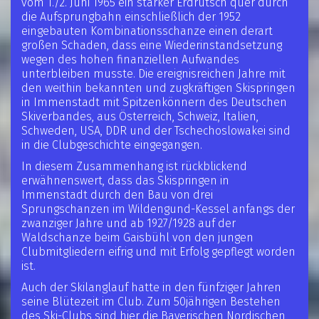
vom 1./2. Juni 1965 ein starker Erdrutsch quer durch
die Aufsprungbahn einschließlich der 1952
eingebauten Kombinationsschanze einen derart
großen Schaden, dass eine Wiederinstandsetzung
wegen des hohen finanziellen Aufwandes
unterbleiben musste. Die ereignisreichen Jahre mit
den weithin bekannten und zugkräftigen Skispringen
in Immenstadt mit Spitzenkönnern des Deutschen
Skiverbandes, aus Österreich, Schweiz, Italien,
Schweden, USA, DDR und der Tschechoslowakei sind
in die Clubgeschichte eingegangen.
In diesem Zusammenhang ist rückblickend
erwähnenswert, dass das Skispringen in
Immenstadt durch den Bau von drei
Sprungschanzen im Wildengund-Kessel anfangs der
zwanziger Jahre und ab 1927/1928 auf der
Waldschanze beim Gaisbühl von den jungen
Clubmitgliedern eifrig und mit Erfolg gepflegt worden
ist.
Auch der Skilanglauf hatte in den fünfziger Jahren
seine Blütezeit im Club. Zum 50jährigen Bestehen
des Ski-Clubs sind hier die Bayerischen Nordischen