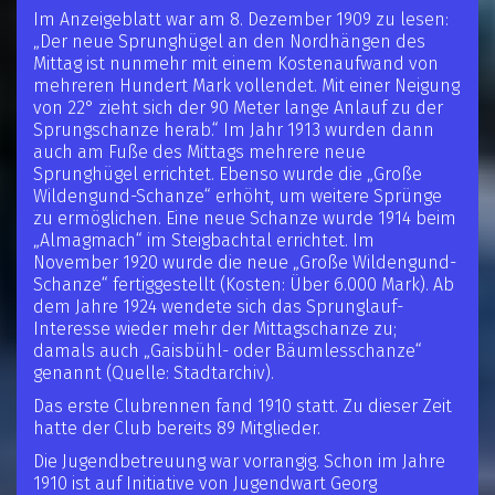
Im Anzeigeblatt war am 8. Dezember 1909 zu lesen:
„Der neue Sprunghügel an den Nordhängen des
Mittag ist nunmehr mit einem Kostenaufwand von
mehreren Hundert Mark vollendet. Mit einer Neigung
von 22° zieht sich der 90 Meter lange Anlauf zu der
Sprungschanze herab.“ Im Jahr 1913 wurden dann
auch am Fuße des Mittags mehrere neue
Sprunghügel errichtet. Ebenso wurde die „Große
Wildengund-Schanze“ erhöht, um weitere Sprünge
zu ermöglichen. Eine neue Schanze wurde 1914 beim
„Almagmach“ im Steigbachtal errichtet. Im
November 1920 wurde die neue „Große Wildengund-
Schanze“ fertiggestellt (Kosten: Über 6.000 Mark). Ab
dem Jahre 1924 wendete sich das Sprunglauf-
Interesse wieder mehr der Mittagschanze zu;
damals auch „Gaisbühl- oder Bäumlesschanze“
genannt (Quelle: Stadtarchiv).
Das erste Clubrennen fand 1910 statt. Zu dieser Zeit
hatte der Club bereits 89 Mitglieder.
Die Jugendbetreuung war vorrangig. Schon im Jahre
1910 ist auf Initiative von Jugendwart Georg