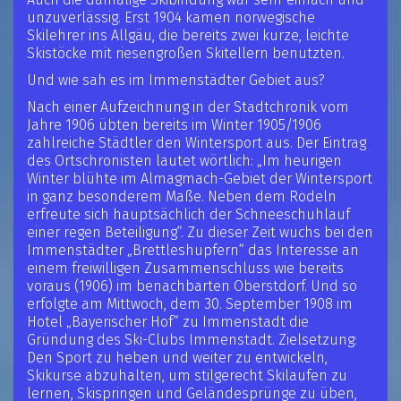
unzuverlässig. Erst 1904 kamen norwegische
Skilehrer ins Allgäu, die bereits zwei kurze, leichte
Skistöcke mit riesengroßen Skitellern benutzten.
Und wie sah es im Immenstädter Gebiet aus?
Nach einer Aufzeichnung in der Stadtchronik vom
Jahre 1906 übten bereits im Winter 1905/1906
zahlreiche Städtler den Wintersport aus. Der Eintrag
des Ortschronisten lautet wörtlich: „Im heurigen
Winter blühte im Almagmach-Gebiet der Wintersport
in ganz besonderem Maße. Neben dem Rodeln
erfreute sich hauptsächlich der Schneeschuhlauf
einer regen Beteiligung“. Zu dieser Zeit wuchs bei den
Immenstädter „Brettleshupfern“ das Interesse an
einem freiwilligen Zusammenschluss wie bereits
voraus (1906) im benachbarten Oberstdorf. Und so
erfolgte am Mittwoch, dem 30. September 1908 im
Hotel „Bayerischer Hof“ zu Immenstadt die
Gründung des Ski-Clubs Immenstadt. Zielsetzung:
Den Sport zu heben und weiter zu entwickeln,
Skikurse abzuhalten, um stilgerecht Skilaufen zu
lernen, Skispringen und Geländesprünge zu üben,