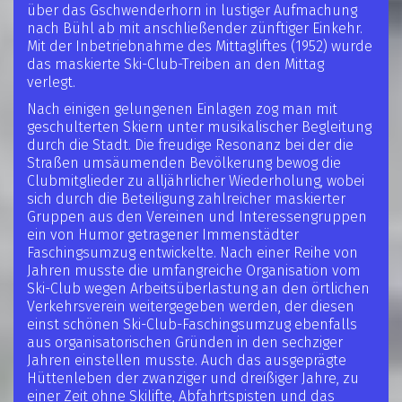
über das Gschwenderhorn in lustiger Aufmachung
nach Bühl ab mit anschließender zünftiger Einkehr.
Mit der Inbetriebnahme des Mittagliftes (1952) wurde
das maskierte Ski-Club-Treiben an den Mittag
verlegt.
Nach einigen gelungenen Einlagen zog man mit
geschulterten Skiern unter musikalischer Begleitung
durch die Stadt. Die freudige Resonanz bei der die
Straßen umsäumenden Bevölkerung bewog die
Clubmitglieder zu alljährlicher Wiederholung, wobei
sich durch die Beteiligung zahlreicher maskierter
Gruppen aus den Vereinen und Interessengruppen
ein von Humor getragener Immenstädter
Faschingsumzug entwickelte. Nach einer Reihe von
Jahren musste die umfangreiche Organisation vom
Ski-Club wegen Arbeitsüberlastung an den örtlichen
Verkehrsverein weitergegeben werden, der diesen
einst schönen Ski-Club-Faschingsumzug ebenfalls
aus organisatorischen Gründen in den sechziger
Jahren einstellen musste. Auch das ausgeprägte
Hüttenleben der zwanziger und dreißiger Jahre, zu
einer Zeit ohne Skilifte, Abfahrtspisten und das