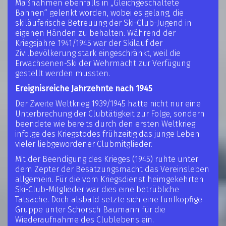
Maßnahmen ebenfalls in „Gleichgeschaltete
Bahnen“ gelenkt worden, wobei es gelang, die
skiläuferische Betreuung der Ski-Club-Jugend in
eigenen Händen zu behalten. Während der
Kriegsjahre 1941/1945 war der Skilauf der
Zivilbevölkerung stark eingeschränkt, weil die
Erwachsenen-Ski der Wehrmacht zur Verfügung
gestellt werden mussten.
Ereignisreiche Jahrzehnte nach 1945
Der Zweite Weltkrieg 1939/1945 hatte nicht nur eine
Unterbrechung der Clubtätigkeit zur Folge, sondern
beendete wie bereits durch den ersten Weltkrieg
infolge des Kriegstodes frühzeitig das junge Leben
vieler liebgewordener Clubmitglieder.
Mit der Beendigung des Krieges (1945) ruhte unter
dem Zepter der Besatzungsmacht das Vereinsleben
allgemein. Für die vom Kriegsdienst heimgekehrten
Ski-Club-Mitglieder war dies eine betrübliche
Tatsache. Doch alsbald setzte sich eine fünfköpfige
Gruppe unter Schorsch Baumann für die
Wiederaufnahme des Clublebens ein.