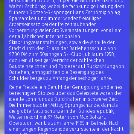
persönlichen Opfern, trugen die Gebrüder Hans und
Walter Zschörnig, wobei die fachkundige Leitung dem
früheren Spitzen-Skispringer Hans Zschörnig oblag.
Sparsamkeit und immer wieder freiwilliger
Arbeitseinsatz bei der freizeitraubenden
Vorbereitung vieler Großveranstaltungen, vor allem
der alljährlichen internationalen
Skisprungveranstaltungen, sowie die Mithilfe der
Stadt durch den Erlass der Darlehensschuld von
9.700 DM zum 50jährigen Ski-Club-Jubiläum 1958,
dazu ein allseitiger Verzicht der zahlreichen
Bausteinzeichner und Förderer auf Rückzahlung von
Darlehen, ermöglichten die Beseitigung des
Schuldenberges zu Anfang der sechziger Jahre.
Reine Freude, ein Gefühl der Genugtuung und eines
berechtigten Stolzes über das Geleistete waren der
ideelle Lohn für das Durchhalten in schwerer Zeit.
Die Immenstädter Mittag-Sprungschanze, damals
die größte Naturschanze in der Bundesrepublik,
Weitenrekord mit 97 Metern von Max Bolkart,
Oberstdorf, war bis zum Jahre 1965 in Betrieb. Nach
einer langen Regenperiode verursachte in der Nacht