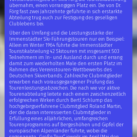
übernahm, einen vorrangigen Platz ein. Die von Dr.
Förg fast zwei Jahrzehnte geführte in sich erstarkte
Abteilung trug auch zur Festigung des geselligen
Clublebens bei.
Über den Umfang und die Leistungsstärke der
Immenstädter Ski-Führungstouren nur ein Beispiel:
Allein im Winter 1964 führte die Immenstädter
Touristikabteilung 42 Skitouren mit insgesamt 503
Teilnehmern im In- und Ausland durch und errang
damit zum wiederholten Male den ersten Platz im
Rahmen des Vereinstouren-Wettbewerbs des
Deutschen Skiverbands. Zahlreiche Clubmitglieder
erwarben nach vorausgegangener Prüfung das
Tourenleistungsabzeichen. Die nach wie vor aktive
Tourenabteilung leitete nach einem zwischenzeitlich
erfolgreichen Wirken durch Bertl Schlump das
hochgebirgserfahrene Clubmitglied Roland Martin,
der die daran interessierten Clubmitglieder in
Erfüllung eines alljährlichen, umfangreichen
Tourenprogramms auf Bergeshöhen und Gipfel der
europäischen Alpenländer führte, wobei die
sogenannte „Große Tour“ jeweils im April/Mai den