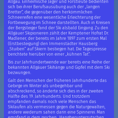
Allgäu. Einheimische Jäger und Forstleute bedienten
sich bei ihrer Berufsausübung auch der „langen
Bretter“, die gegenüber den herkömmlichen
Schneereifen eine wesentliche Erleichterung der
Fortbewegung im Schnee darstellten. Auch in Kreisen
der Bergsteiger fand der Ski alsbald Eingang. Zu den
Allgäuer Skipionieren zählt der Kemptener Hofrat Dr.
Madlener, der bereits im Jahre 1897 zum ersten Mal
(Erstbesteigung) den Immenstädter Hausberg
„Stuiben“ auf Skiern bestiegen hat. Die Tagespresse
berichtete hierüber von einer „kühnen Tat“.
Bis zur Jahrhundertwende war bereits eine Reihe der
bekannten Allgäuer Skihänge und Gipfel mit dem Ski
bezwungen.
Galt den Menschen der früheren Jahrhunderte das
Gebirge im Winter als unbegehbar und
abschreckend, so änderte sich dies in der zweiten
Hälfte des 19. Jahrhunderts. Und trotzdem
empfanden damals noch viele Menschen das
Skilaufen als vermessen gegen die Naturgewalten,
andere wiederum sahen darin eine Spinnerei. Man
empfand in dem raschen „Hangherunterrutschen