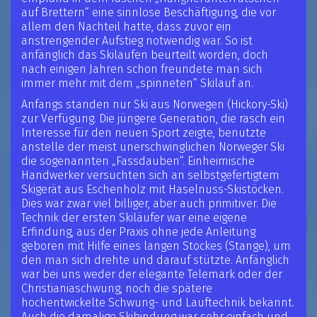
auf Brettern“ eine sinnlose Beschäftigung, die vor
allem den Nachteil hatte, dass zuvor ein
anstrengender Aufstieg notwendig war. So ist
anfänglich das Skilaufen beurteilt worden, doch
nach einigen Jahren schon freundete man sich
immer mehr mit dem „spinneten“ Skilauf an.
Anfangs standen nur Ski aus Norwegen (Hickory-Ski)
zur Verfügung. Die jüngere Generation, die rasch ein
Interesse für den neuen Sport zeigte, benutzte
anstelle der meist unerschwinglichen Norweger Ski
die sogenannten „Fassdauben“. Einheimische
Handwerker versuchten sich an selbstgefertigtem
Skigerät aus Eschenholz mit Haselnuss-Skistöcken.
Dies war zwar viel billiger, aber auch primitiver. Die
Technik der ersten Skiläufer war eine eigene
Erfindung, aus der Praxis ohne jede Anleitung
geboren mit Hilfe eines langen Stockes (Stange), um
den man sich drehte und darauf stützte. Anfänglich
war bei uns weder der elegante Telemark oder der
Christianiaschwung, noch die spätere
hochentwickelte Schwung- und Lauftechnik bekannt.
Auch die damalige Skibindung war sehr einfach und