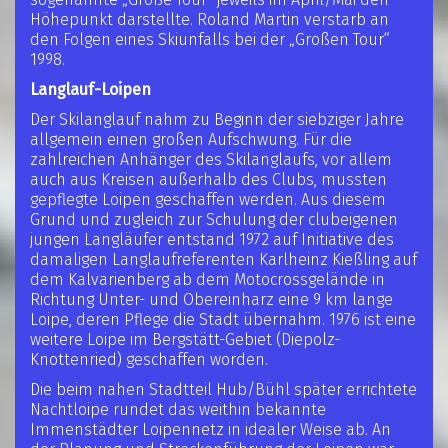
Höhepunkt darstellte. Roland Martin verstarb an
den Folgen eines Skiunfalls bei der „Großen Tour“
1998.
Langlauf-Loipen
Der Skilanglauf nahm zu Beginn der siebziger Jahre
allgemein einen großen Aufschwung. Für die
zahlreichen Anhänger des Skilanglaufs, vor allem
auch aus Kreisen außerhalb des Clubs, mussten
gepflegte Loipen geschaffen werden. Aus diesem
Grund und zugleich zur Schulung der clubeigenen
jungen Langläufer entstand 1972 auf Initiative des
damaligen Langlaufreferenten Karlheinz Kießling auf
dem Kalvarienberg ab dem Motocrossgelände in
Richtung Unter- und Obereinharz eine 9 km lange
Loipe, deren Pflege die Stadt übernahm. 1976 ist eine
weitere Loipe im Bergstätt-Gebiet (Diepolz-
Knottenried) geschaffen worden.
Die beim nahen Stadtteil Hub/Bühl später errichtete
Nachtloipe rundet das weithin bekannte
Immenstädter Loipennetz in idealer Weise ab. An