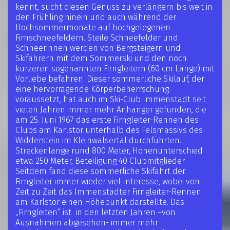
kennt, sucht diesen Genuss zu verlängern bis weit in
den Frühling hinein und auch während der
Hochsommermonate auf hochgelegenen
Firnschneefeldern. Steile Schneefelder und
Schneerinnen werden von Bergsteigern und
Skifahrern mit dem Sommerski und den noch
kürzeren sogenannten Firngleitern (60 cm Länge) mit
Vorliebe befahren. Dieser sommerliche Skilauf, der
eine hervorragende Körperbeherrschung
voraussetzt, hat auch im Ski-Club Immenstadt seit
vielen Jahren immer mehr Anhänger gefunden, die
am 25. Juni 1967 das erste Firngleiter-Rennen des
Clubs am Karlstor unterhalb des Felsmassivs des
Widderstein im Kleinwalsertal durchführten.
Streckenlänge rund 800 Meter, Höhenunterschied
etwa 250 Meter, Beteiligung 40 Clubmitglieder.
Seitdem fand diese sommerliche Skifahrt der
Firngleiter immer wieder viel Interesse, wobei von
Zeit zu Zeit das Immenstädter Firngleiter-Rennen
am Karlstor einen Höhepunkt darstellte. Das
„Firngleiten“ ist in den letzten Jahren –von
Ausnahmen abgesehen- immer mehr