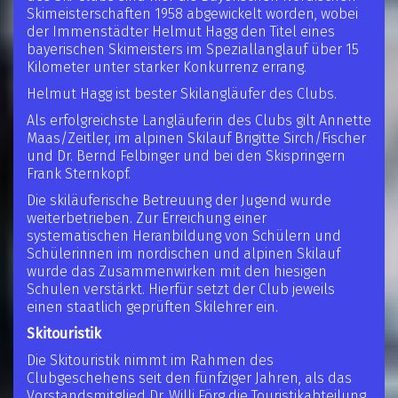
Skimeisterschaften 1958 abgewickelt worden, wobei
der Immenstädter Helmut Hagg den Titel eines
bayerischen Skimeisters im Speziallanglauf über 15
Kilometer unter starker Konkurrenz errang.
Helmut Hagg ist bester Skilangläufer des Clubs.
Als erfolgreichste Langläuferin des Clubs gilt Annette
Maas/Zeitler, im alpinen Skilauf Brigitte Sirch/Fischer
und Dr. Bernd Felbinger und bei den Skispringern
Frank Sternkopf.
Die skiläuferische Betreuung der Jugend wurde
weiterbetrieben. Zur Erreichung einer
systematischen Heranbildung von Schülern und
Schülerinnen im nordischen und alpinen Skilauf
wurde das Zusammenwirken mit den hiesigen
Schulen verstärkt. Hierfür setzt der Club jeweils
einen staatlich geprüften Skilehrer ein.
Skitouristik
Die Skitouristik nimmt im Rahmen des
Clubgeschehens seit den fünfziger Jahren, als das
Vorstandsmitglied Dr. Willi Förg die Touristikabteilung