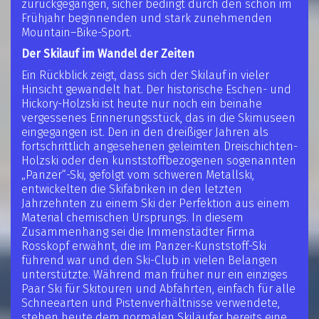
zurückgegangen, sicher bedingt durch den schon im
Frühjahr beginnenden und stark zunehmenden
Mountain–Bike-Sport.
Der Skilauf im Wandel der Zeiten
Ein Rückblick zeigt, dass sich der Skilauf in vieler
Hinsicht gewandelt hat. Der historische Eschen- und
Hickory-Holzski ist heute nur noch ein beinahe
vergessenes Erinnerungsstück, das in die Skimuseen
eingegangen ist. Den in den dreißiger Jahren als
fortschrittlich angesehenen geleimten Dreischichten-
Holzski oder den kunststoffbezogenen sogenannten
„Panzer“-Ski, gefolgt vom schweren Metallski,
entwickelten die Skifabriken in den letzten
Jahrzehnten zu einem Ski der Perfektion aus einem
Material chemischen Ursprungs. In diesem
Zusammenhang sei die Immenstädter Firma
Rosskopf erwähnt, die im Panzer-Kunststoff-Ski
führend war und den Ski-Club in vielen Belangen
unterstützte. Während man früher nur ein einziges
Paar Ski für Skitouren und Abfahrten, einfach für alle
Schneearten und Pistenverhältnisse verwendete,
stehen heute dem normalen Skiläufer bereits eine